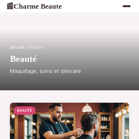
Charme Beaute
📰
Accueil
› Beauté
Beauté
Maquillage, soins et skincare
BEAUTÉ