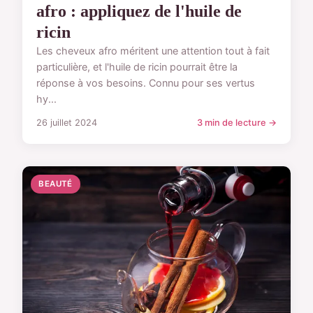
afro : appliquez de l'huile de
ricin
Les cheveux afro méritent une attention tout à fait
particulière, et l'huile de ricin pourrait être la
réponse à vos besoins. Connu pour ses vertus
hy...
26 juillet 2024
3 min de lecture →
BEAUTÉ