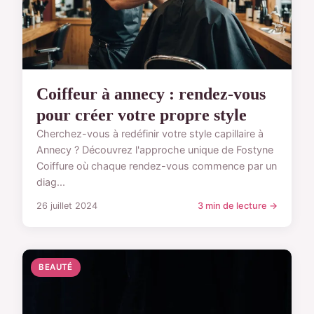
Coiffeur à annecy : rendez-vous
pour créer votre propre style
Cherchez-vous à redéfinir votre style capillaire à
Annecy ? Découvrez l'approche unique de Fostyne
Coiffure où chaque rendez-vous commence par un
diag...
26 juillet 2024
3 min de lecture →
BEAUTÉ