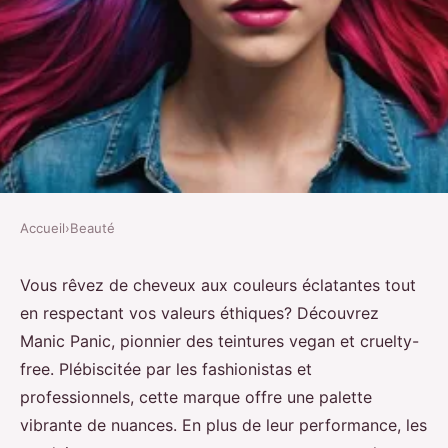
Accueil
›
Beauté
BEAUTÉ
Découvrez manic panic :
Vous rêvez de cheveux aux couleurs éclatantes tout
en respectant vos valeurs éthiques? Découvrez
couleurs vibrantes et éthiques
Manic Panic, pionnier des teintures vegan et cruelty-
free. Plébiscitée par les fashionistas et
Gabin
•
16 septembre 2024
•
6 min de lecture
professionnels, cette marque offre une palette
vibrante de nuances. En plus de leur performance, les