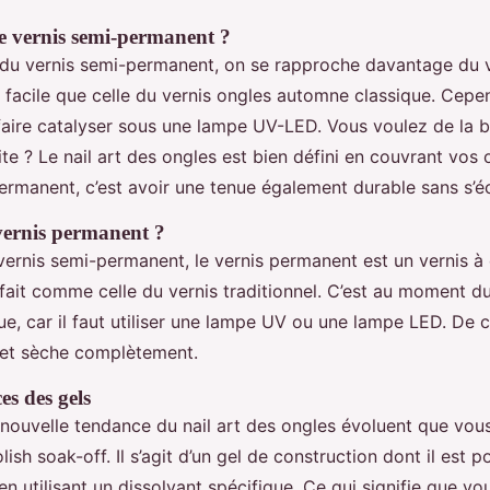
le vernis semi-permanent ?
 du vernis semi-permanent, on se rapproche davantage du v
st facile que celle du vernis ongles automne classique. Cep
faire catalyser sous une lampe UV-LED. Vous voulez de la br
e ? Le nail art des ongles est bien défini en couvrant vos 
ermanent, c’est avoir une tenue également durable sans s’éc
vernis permanent ?
ernis semi-permanent, le vernis permanent est un vernis à 
e fait comme celle du vernis traditionnel. C’est au moment 
e, car il faut utiliser une lampe UV ou une lampe LED. De c
t et sèche complètement.
es des gels
a nouvelle tendance du nail art des ongles évoluent que vo
lish soak-off. Il s’agit d’un gel de construction dont il est p
en utilisant un dissolvant spécifique. Ce qui signifie que vo