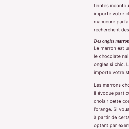
teintes incontou
importe votre ch
manucure parfait
recherchent des
Des ongles marron
Le marron est 
le chocolate nai
ongles si chic. 
importe votre st
Les marrons choc
Il évoque partic
choisir cette co
l’orange. Si vou
à partir de cert
optant par exem