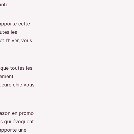
ante.
apporte cette
utes les
t l’hiver, vous
 que toutes les
lement
nucure chic vous
Amazon en promo
es qui évoquent
 apporte une