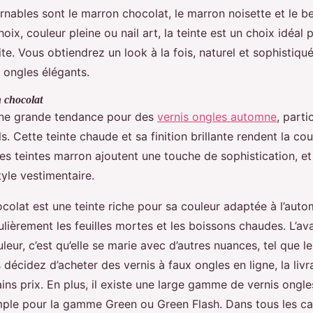
rnables sont le marron chocolat, le marron noisette et le b
oix, couleur pleine ou nail art, la teinte est un choix idéal 
e. Vous obtiendrez un look à la fois, naturel et sophistiqué
 ongles élégants.
 chocolat
une grande tendance pour des
vernis ongles automne
, part
ls. Cette teinte chaude et sa finition brillante rendent la co
Les teintes marron ajoutent une touche de sophistication, et
yle vestimentaire.
olat est une teinte riche pour sa couleur adaptée à l’automn
ulièrement les feuilles mortes et les boissons chaudes. L’a
uleur, c’est qu’elle se marie avec d’autres nuances, tel que l
s décidez d’acheter des vernis à faux ongles en ligne, la livr
ains prix. En plus, il existe une large gamme de vernis ong
ple pour la gamme Green ou Green Flash. Dans tous les ca