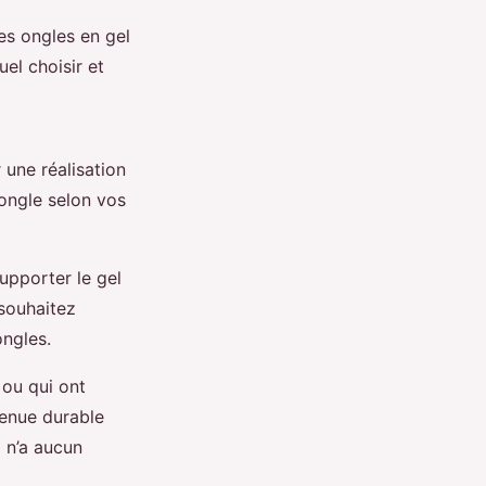
es ongles en gel
el choisir et
 une réalisation
’ongle selon vos
supporter le gel
 souhaitez
ongles.
 ou qui ont
tenue durable
i n’a aucun