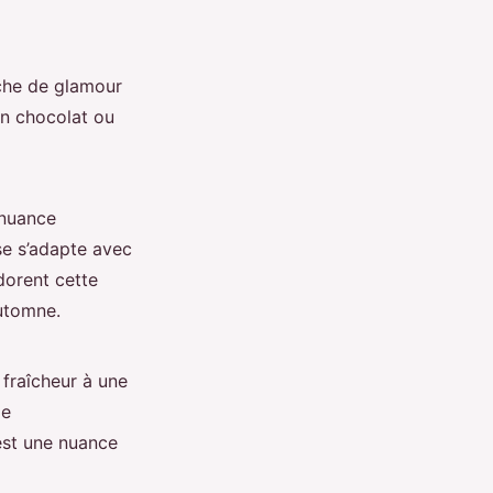
uche de glamour
n chocolat ou
 nuance
se s’adapte avec
dorent cette
automne.
 fraîcheur à une
de
est une nuance