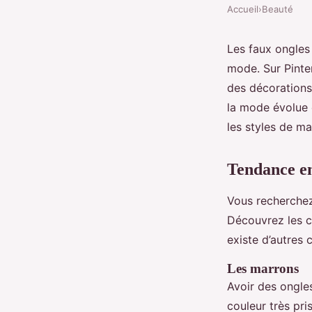
Accueil
›
Beauté
Les faux ongles
mode. Sur Pinter
des décorations 
la mode évolue 
les styles de ma
Tendance en
Vous recherchez
Découvrez les co
existe d’autres 
Les marrons
Avoir des ongle
couleur très pri