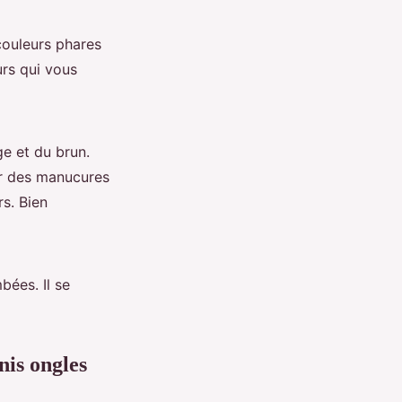
couleurs phares
urs qui vous
e et du brun.
ur des manucures
s. Bien
.
bées. Il se
nis ongles