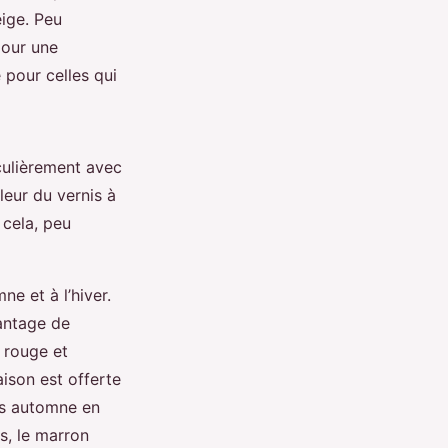
eige. Peu
pour une
 pour celles qui
iculièrement avec
uleur du vernis à
 cela, peu
e et à l’hiver.
vantage de
e rouge et
aison est offerte
les automne en
s, le marron