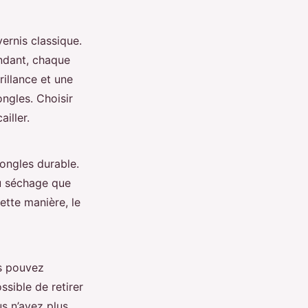
ernis classique.
endant, chaque
illance et une
ongles. Choisir
ailler.
ongles durable.
du séchage que
ette manière, le
us pouvez
ossible de retirer
us n’avez plus