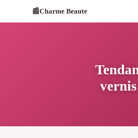
Charme Beaute
📰
Tendanc
vernis