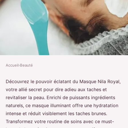
Accueil
›
Beauté
BEAUTÉ
Masque nila royal : illuminez
Découvrez le pouvoir éclatant du Masque Nila Royal,
votre allié secret pour dire adieu aux taches et
votre peau et dites adieu aux
revitaliser la peau. Enrichi de puissants ingrédients
taches
naturels, ce masque illuminant offre une hydratation
intense et réduit visiblement les taches brunes.
Gabin
•
12 septembre 2024
•
3 min de lecture
Transformez votre routine de soins avec ce must-