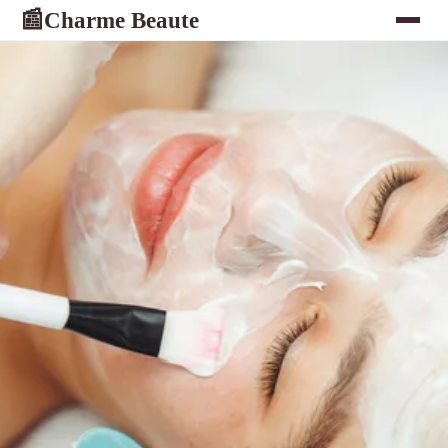
Charme Beaute
📰