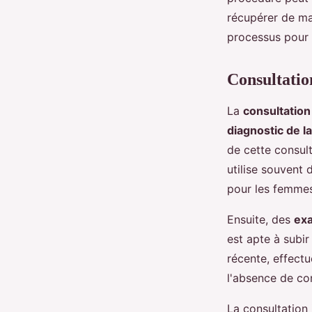
Gabin
•
26 juillet 2024
•
4 min de lecture
récupérer de man
processus pour 
Consultation
La
consultation 
diagnostic de l
de cette consult
utilise souvent
pour les femme
Ensuite, des
ex
est apte à subi
récente, effectu
l'absence de co
La consultation 