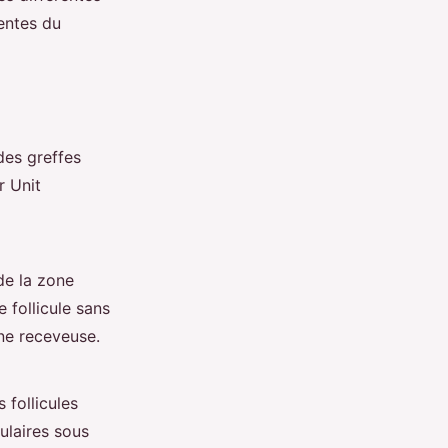
entes du
des greffes
r Unit
 de la zone
 follicule sans
one receveuse.
 follicules
ulaires sous