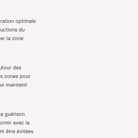
ration optimale
tructions du
der la zone
utour des
ces zones pour
our maintenir
la guérison
ormir avec la
nt être évitées