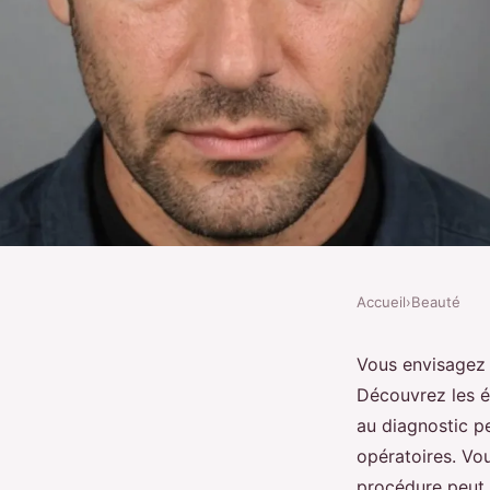
Accueil
›
Beauté
BEAUTÉ
Greffe de cheveux : le
Vous envisagez
Découvrez les ét
de l'intervention
au diagnostic pe
opératoires. Vo
procédure peut 