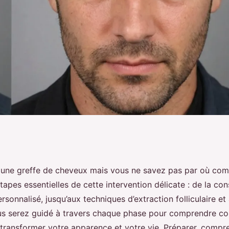
s différentes étapes
 une greffe de cheveux mais vous ne savez pas par où co
apes essentielles de cette intervention délicate : de la cons
rsonnalisé, jusqu’aux techniques d’extraction folliculaire et
us serez guidé à travers chaque phase pour comprendre c
transformer votre apparence et votre vie. Préparer, compre