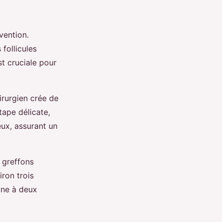
vention.
 follicules
st cruciale pour
irurgien crée de
tape délicate,
eux, assurant un
 greffons
iron trois
une à deux