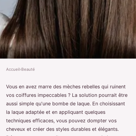
Accueil
›
Beauté
BEAUTÉ
Conseils soin capillaire : utilisez
Vous en avez marre des mèches rebelles qui ruinent
vos coiffures impeccables ? La solution pourrait être
de la laque pour dompter les
aussi simple qu'une bombe de laque. En choisissant
mèches rebelles
la laque adaptée et en appliquant quelques
techniques efficaces, vous pouvez dompter vos
Gabin
•
29 juillet 2024
•
4 min de lecture
cheveux et créer des styles durables et élégants.