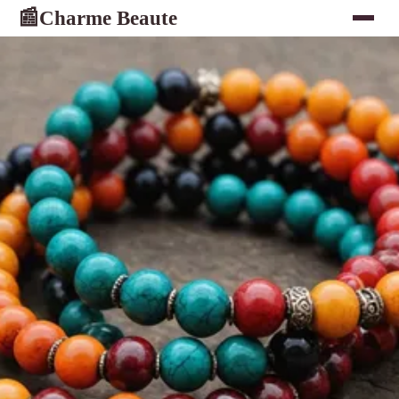
Charme Beaute
📰