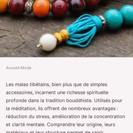
Accueil
›
Mode
MODE
Découvrez les bienfaits des
Les malas tibétains, bien plus que de simples
accessoires, incarnent une richesse spirituelle
malas tibetains pour votre
profonde dans la tradition bouddhiste. Utilisés pour
méditation
la méditation, ils offrent de nombreux avantages :
réduction du stress, amélioration de la concentration
Gabin
•
21 octobre 2024
•
4 min de lecture
et clarté mentale. Comprendre leur origine, leurs
matériaux et leur structure permet de saisir