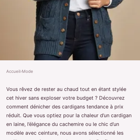
Accueil
›
Mode
MODE
Cardigan femme: dénichez des
Vous rêvez de rester au chaud tout en étant stylée
cet hiver sans exploser votre budget ? Découvrez
styles tendance à prix réduit
comment dénicher des cardigans tendance à prix
réduit. Que vous optiez pour la chaleur d’un cardigan
Gabin
•
9 septembre 2024
•
3 min de lecture
en laine, l’élégance du cachemire ou le chic d’un
modèle avec ceinture, nous avons sélectionné les