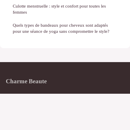
Culotte menstruelle : style et confort pour toutes les
femmes
Quels types de bandeaux pour cheveux sont adaptés
pour une séance de yoga sans compromettre le style?
Charme Beaute
Le magazine féminin qui sublime votre quotidien
Accueil
Mentions légales
Contact
© 2026 Charme Beaute. Tous droits réservés.