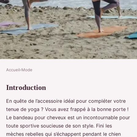
Accueil
›
Mode
MODE
Introduction
Quels types de bandeaux pour
cheveux sont adaptés pour une
En quête de l’accessoire idéal pour compléter votre
séance de yoga sans
tenue de yoga ? Vous avez frappé à la bonne porte !
Le bandeau pour cheveux est un incontournable pour
compromettre le style?
toute sportive soucieuse de son style. Fini les
Gabin
•
3 avril 2024
•
6 min de lecture
mèches rebelles qui s’échappent pendant le chien