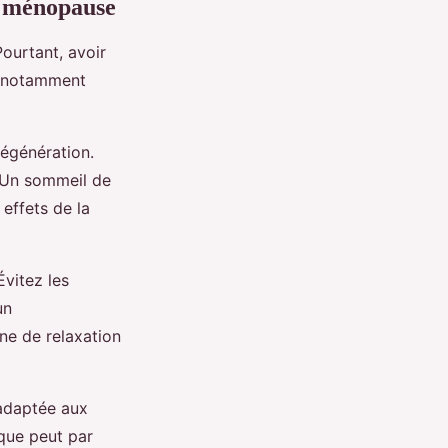
a ménopause
ourtant, avoir
é, notamment
régénération.
. Un sommeil de
effets de la
Évitez les
un
ne de relaxation
 adaptée aux
que peut par