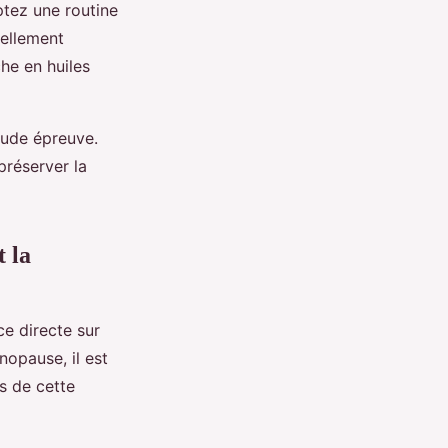
ptez une routine
ellement
he en huiles
rude épreuve.
préserver la
 la
ce directe sur
nopause, il est
s de cette