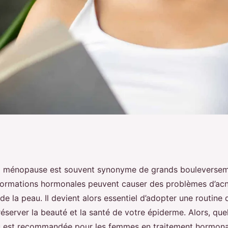
s de la peau est
la ménopause est souvent synonyme de grands bouleversem
formations hormonales peuvent causer des problèmes d’acn
s femmes en
e la peau. Il devient alors essentiel d’adopter une routine 
server la beauté et la santé de votre épiderme. Alors, quel
au est recommandée pour les femmes en traitement hormo