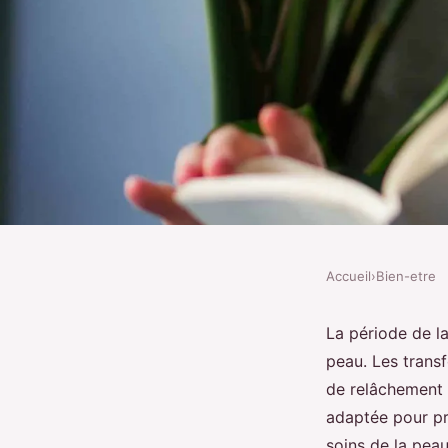
Accueil
›
Bien-etre
BIEN-ETRE
Quelle routine de soin
La période de 
peau. Les trans
recommandée pour le
de relâchement d
adaptée pour pré
soins de la pe