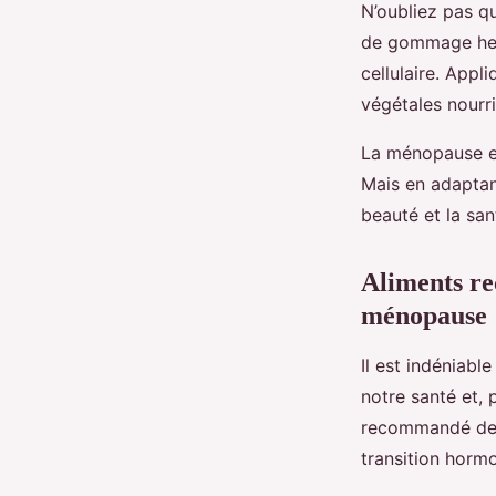
N’oubliez pas q
de gommage hebd
cellulaire. App
végétales nourri
La ménopause et
Mais en adaptan
beauté et la san
Aliments r
ménopause
Il est indéniabl
notre santé et, 
recommandé de pr
transition hormo