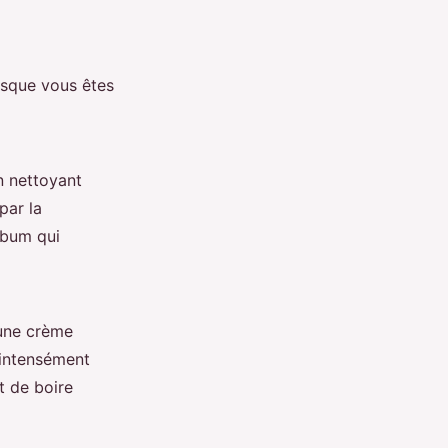
rsque vous êtes
n nettoyant
par la
ébum qui
 une crème
 intensément
t de boire