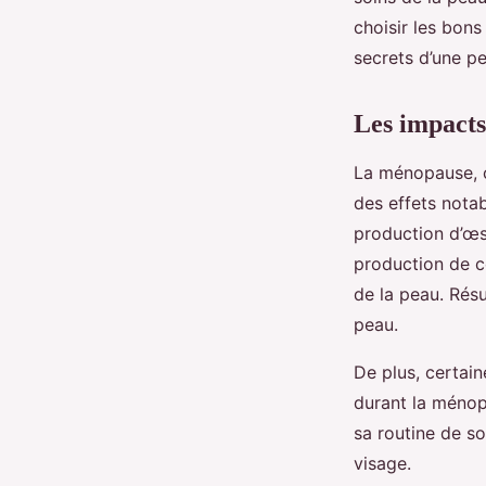
traitement hormonal
choisir les bon
secrets d’une 
Gabin
•
3 avril 2024
•
5 min de lecture
Les impacts
La ménopause, c
des effets notab
production d’œs
production de co
de la peau. Résu
peau.
De plus, certai
durant la ménopa
sa routine de so
visage.